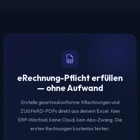
noch ein teures ERP einführen. Mit dem Tool
Excel
Rechnung und hast gleichzeitig die maschinenlesbaren
eRechnung
füllst du die Rechnung wie gewohnt in Excel
Daten. Beide erfüllen die gesetzlichen Anforderungen.
aus und erhältst per Klick eine gesetzeskonforme
XRechnung oder ZUGFeRD-PDF — ohne Cloud und
ohne Abo-Zwang.
eRechnung-Pflicht erfüllen
— ohne Aufwand
Erstelle gesetzeskonforme XRechnungen und
ZUGFeRD-PDFs direkt aus deinem Excel. Kein
ERP-Wechsel, keine Cloud, kein Abo-Zwang. Die
ersten Rechnungen kostenlos testen.